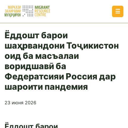
☰
Ëддошт барои
шаҳрвандони Тоҷикистон
оид ба масъалаи
воридшавӣ ба
Федератсияи Россия дар
шароити пандемия
23 июня 2026
Ëддошт барои