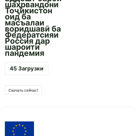
шаҳрвандони
Тоҷикистон
оид ба
масъалаи
воридшавӣ ба
Федератсияи
Россия дар
шароити
пандемия
45
Загрузки
Скачать сейчас!