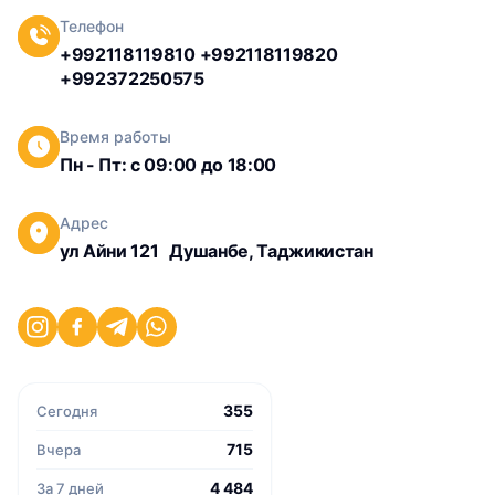
Телефон
+992118119810 +992118119820
+992372250575
Время работы
Пн - Пт: с 09:00 до 18:00
Адрес
ул Айни 121 Душанбе, Таджикистан
355
Сегодня
715
Вчера
4 484
За 7 дней