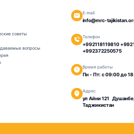
E-mail
info@mrc-tajikistan.or
ы
ские советы
Телефон
+992118119810 +992
адаваемые вопросы
+992372250575
ерея
ы
Время работы
Пн - Пт: с 09:00 до 1
Адрес
ул Айни 121 Душанбе
Таджикистан