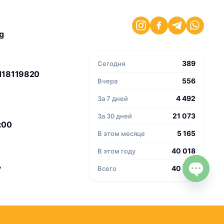
g
389
Сегодня
118119820
556
Вчера
4 492
За 7 дней
21 073
За 30 дней
8:00
5 165
В этом месяце
40 018
В этом году
,
40 018
Всего
Open c