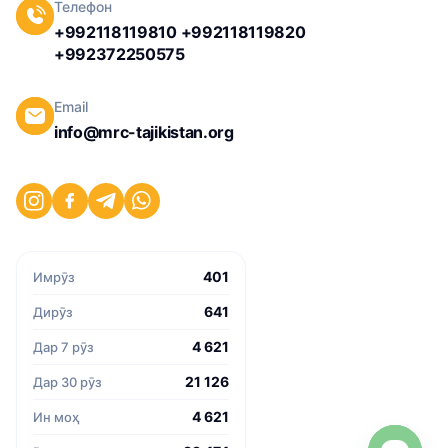
Телефон
+992118119810 +992118119820
+992372250575
Email
info@mrc-tajikistan.org
401
Имрӯз
641
Дирӯз
4 621
Дар 7 рӯз
21 126
Дар 30 рӯз
4 621
Ин моҳ