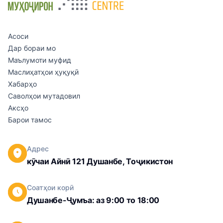
Асоси
Дар бораи мо
Маълумоти муфид
Маслиҳатҳои ҳуқуқӣ
Хабарҳо
Саволҳои мутадовил
Аксҳо
Барои тамос
Адрес
кӯчаи Айнӣ 121 Душанбе, Тоҷикистон
Соатҳои корӣ
Душанбе-Ҷумъа: аз 9:00 то 18:00