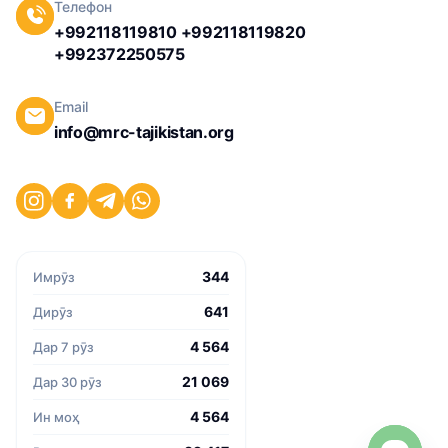
Телефон
+992118119810 +992118119820
+992372250575
Email
info@mrc-tajikistan.org
344
Имрӯз
641
Дирӯз
4 564
Дар 7 рӯз
21 069
Дар 30 рӯз
4 564
Ин моҳ