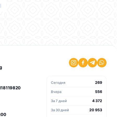
g
269
Сегодня
118119820
556
Вчера
4 372
За 7 дней
20 953
За 30 дней
8:00