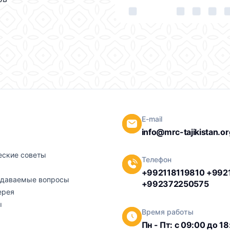
E-mail
info@mrc-tajikistan.or
ы
ские советы
Телефон
+992118119810 +992
адаваемые вопросы
+992372250575
ерея
ы
Время работы
Пн - Пт: с 09:00 до 1