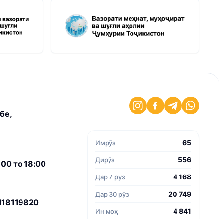
бе,
65
Имрӯз
556
Дирӯз
00 то 18:00
4 168
Дар 7 рӯз
20 749
Дар 30 рӯз
118119820
4 841
Ин моҳ