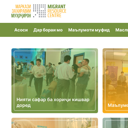
Асоси
Дар бораи мо
Маълумоти муфид
Масл
Нияти сафар ба хориҷи кишвар
доред
Маълумо