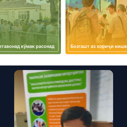
етавонад кӯмак расонад
Бозгашт аз хориҷи кишв