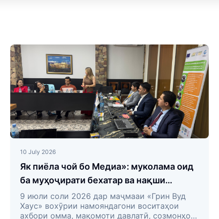
10 July 2026
Як пиёла чой бо Медиа»: муколама оид
ба муҳоҷирати бехатар ва нақши
воситаҳои ахбори омма
9 июли соли 2026 дар маҷмааи «Грин Вуд
Хаус» вохӯрии намояндагони воситаҳои
ахбори омма, мақомоти давлатӣ, созмонҳои