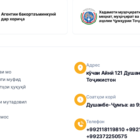
Адрес
аи мо
кӯчаи Айнӣ 121 Душан
ти муфид
Тоҷикистон
тҳои ҳуқуқӣ
Соатҳои корӣ
и мутадовил
Душанбе-Ҷумъа: аз 9:
амос
Телефон
+992118119810 +992
+992372250575