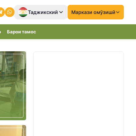
Таджикский
Маркази омӯзишӣ
о
Барои тамос