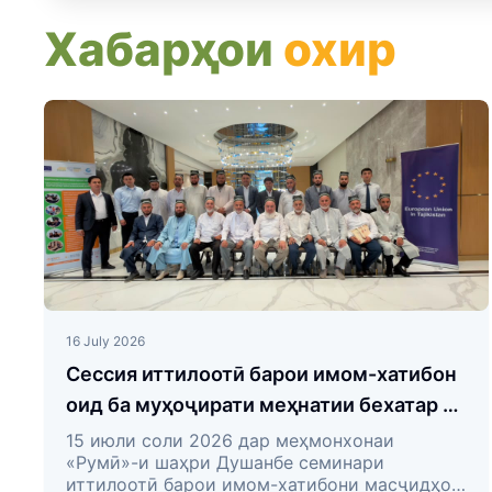
Хабарҳои
охир
16 July 2026
Сессия иттилоотӣ барои имом-хатибон
оид ба муҳоҷирати меҳнатии бехатар ва
пешгирии қаллобӣ ҳангоми
15 июли соли 2026 дар меҳмонхонаи
«Румӣ»-и шаҳри Душанбе семинари
бакортаъминшавӣ дар хориҷи кишвар
иттилоотӣ барои имом-хатибони масҷидҳои