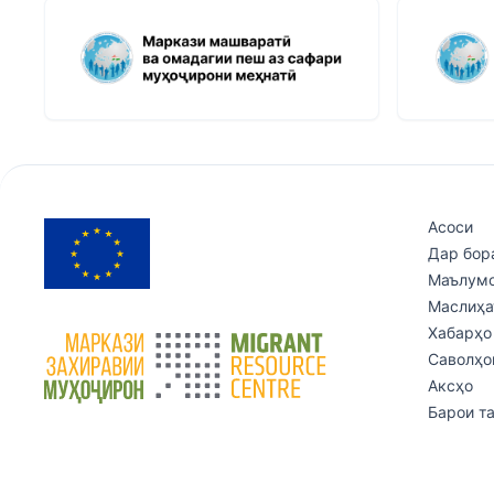
Асоси
Дар бор
Маълумо
Маслиҳа
Хабарҳо
Саволҳо
Аксҳо
Барои т