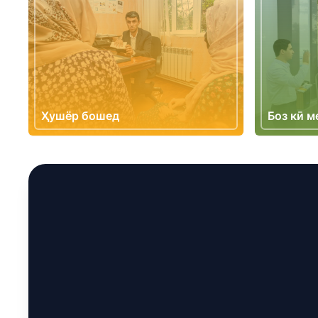
Ҳушёр бошед
Боз кӣ м