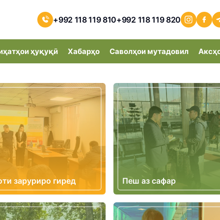
+992 118 119 810
+992 118 119 820
иҳатҳои ҳуқуқӣ
Хабарҳо
Саволҳои мутадовил
Аксҳ
ти заруриро гиред
Пеш аз сафар