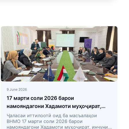
9 June 2026
17 марти соли 2026 барои
намояндагони Хадамоти муҳоҷират,
инчунин кормандони Маркази
Ҷаласаи иттилоотӣ оид ба масъалаҳои
ВНМО 17 марти соли 2026 барои
машваратӣ ва омодасозии муҳоҷирон
намояндагони Хадамоти муҳоҷират, инчунин